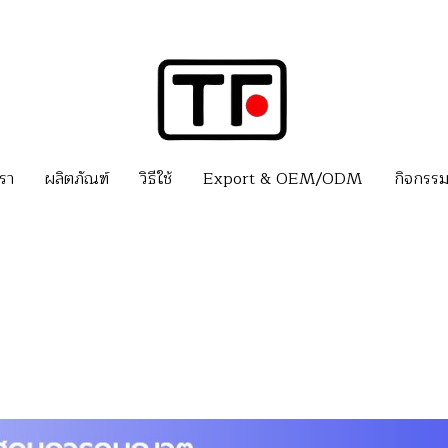
เรา
ผลิตภัณฑ์
วิธีใช้
Export & OEM/ODM
กิจกรร